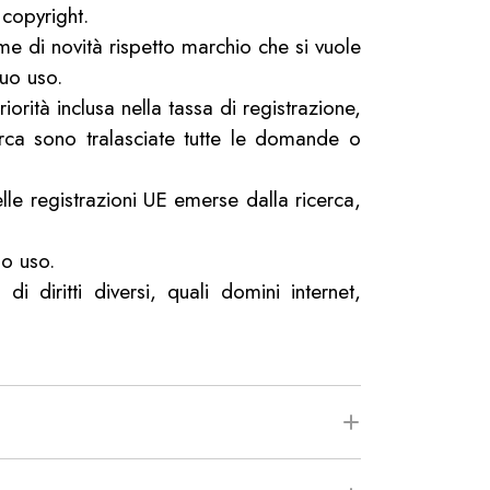
 copyright.
ame di novità rispetto marchio che si vuole
suo uso.
orità inclusa nella tassa di registrazione,
erca sono tralasciate tutte le domande o
elle registrazioni UE emerse dalla ricerca,
uo uso.
i diritti diversi, quali domini internet,
e e estere di interesse.