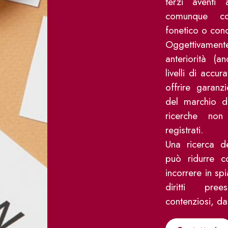
terzi aventi 
comunque con
fonetico o conc
Oggettivament
anteriorità (
livelli di accu
offrire garanz
del marchio d
ricerche non
registrati.
Una ricerca de
può ridurre co
incorrere in sp
diritti pree
contenziosi, da