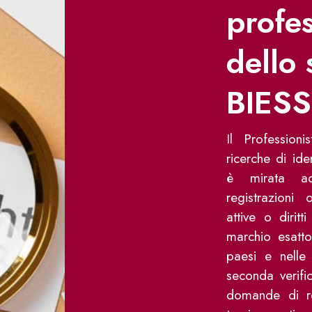
profes
dello 
BIES
Il Profession
ricerche di ide
è mirata ad
registrazioni
attive o diritt
marchio esatto
paesi e nelle 
seconda verific
domande di reg