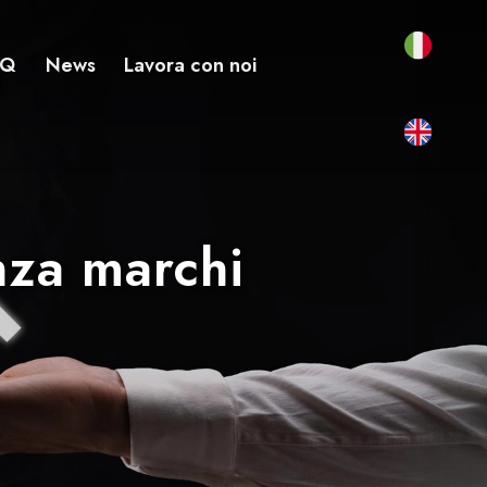
AQ
News
Lavora con noi
anza marchi