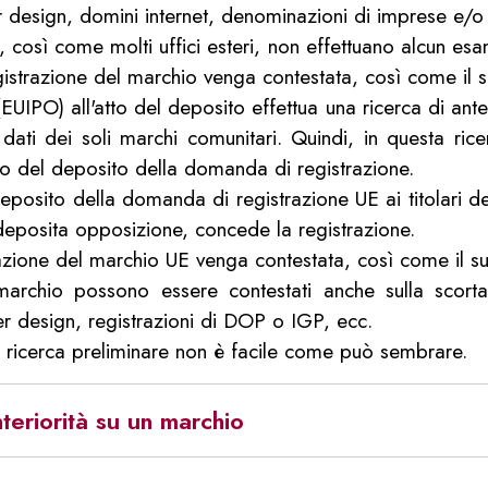
 per design, domini internet, denominazioni di imprese e/o
), così come molti uffici esteri, non effettuano alcun es
egistrazione del marchio venga contestata, così come il 
EUIPO) all'atto del deposito effettua una ricerca di anteri
 dati dei soli marchi comunitari. Quindi, in questa ric
nto del deposito della domanda di registrazione.
 deposito della domanda di registrazione UE ai titolari d
deposita opposizione, concede la registrazione.
razione del marchio UE venga contestata, così come il s
marchio possono essere contestati anche sulla scorta d
er design, registrazioni di DOP o IGP, ecc.
di ricerca preliminare non è facile come può sembrare.
teriorità su un marchio
ate sulla scorta di parole chiave nelle banche dati italian